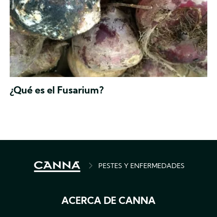
El
¿Qué es el Fusarium?
Fusarium
es
un
amplio
género
de
hongos
del
BREADCRUMB
PESTES Y ENFERMEDADES
suelo
que
puede
ACERCA DE CANNA
ser
encontrado