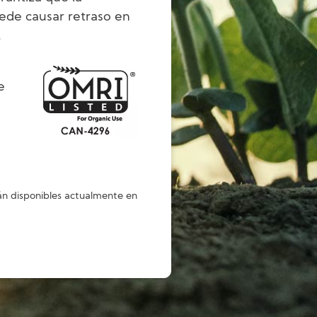
puede causar retraso en
.
Image
e
n disponibles actualmente en