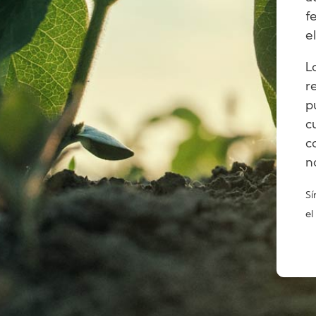
f
e
L
r
p
c
c
n
Sí
el