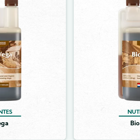
NTES
NUT
ega
Bio