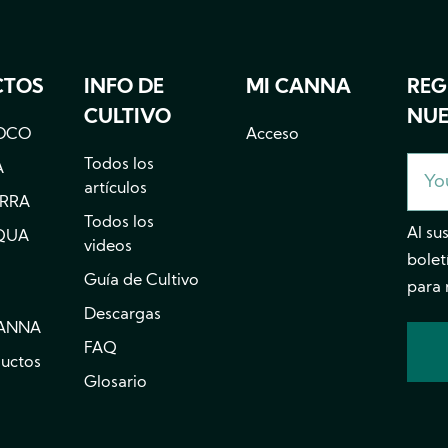
MB
CTOS
INFO DE
MI CANNA
REG
CULTIVO
NUE
OCO
Acceso
Todos los
A
artículos
ERRA
Todos los
Al su
QUA
videos
bolet
Guía de Cultivo
para 
Descargas
CANNA
FAQ
ductos
Glosario