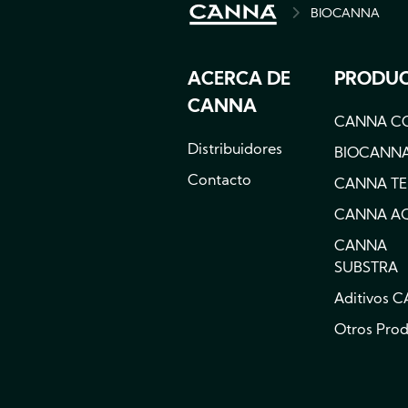
BIOCANNA
BREADCRU
ACERCA DE
PRODU
CANNA
CANNA C
Distribuidores
BIOCANN
Contacto
CANNA T
CANNA A
CANNA
SUBSTRA
Aditivos 
Otros Pro