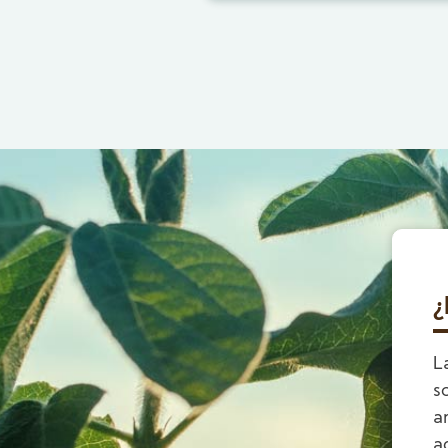
¿
L
s
a
a