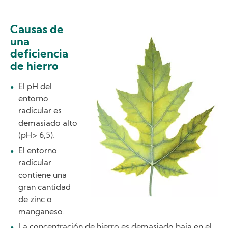
Causas de
Image
una
deficiencia
de hierro
El pH del
entorno
radicular es
demasiado alto
(pH> 6,5).
El entorno
radicular
contiene una
gran cantidad
de zinc o
manganeso.
La concentración de hierro es demasiado baja en el